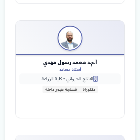
أ.م.د محمد رسول مهدي
أستاذ مساعد
الانتاج الحيواني • كلية الزراعة
دكتوراه
فسلجة طيور داجنة