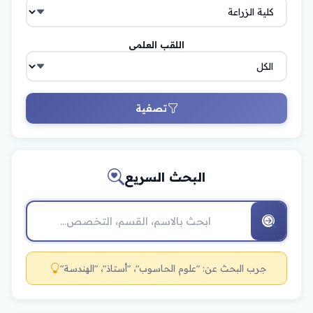
اللقب العلمي
تصفية
البحث السريع
جرب البحث عن: "علوم الحاسوب"، "أستاذ"، "الهندسة"