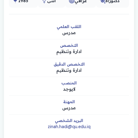
دكتوراه
عراقي
أنثى
1985
اللقب العلمي
مدرس
التخصص
ادارة وتنظيم
التخصص الدقيق
ادارة وتنظيم
المنصب
لايوجد
المهنة
مدرس
البريد الشخصي
zinah.hadi@qu.edu.iq