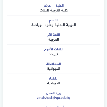
الكلية | المركز
كلية التربية للبنات
القسم
التربية البدنية وعلوم الرياضة
اللغة الأم
العربية
اللغات الأخرى
لايوجد
المحافظة
الديوانية
القضاء
الديوانية
بريد العمل
zinah.hadi@qu.edu.iq