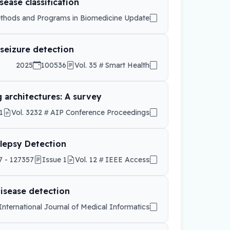
ease classification
hods and Programs in Biomedicine Update
 seizure detection
2025
100536
Vol. 35
Smart Health
 architectures: A survey
1
Vol. 3232
AIP Conference Proceedings
ilepsy Detection
127357 - 127367
Issue 1
Vol. 12
IEEE Access
disease detection
International Journal of Medical Informatics