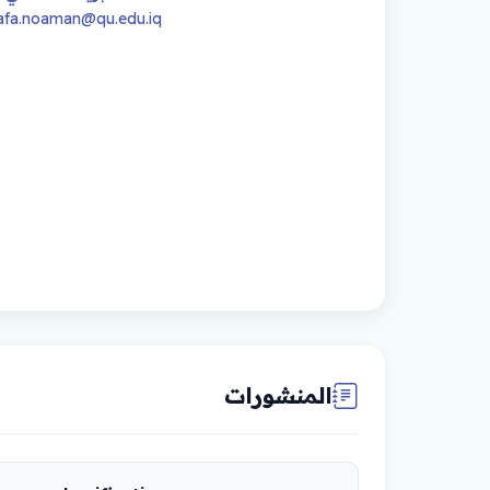
afa.noaman@qu.edu.iq
المنشورات