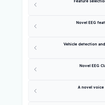
Feature selectio
Novel EEG featu
Vehicle detection and
Novel EEG Cla
A novel voice