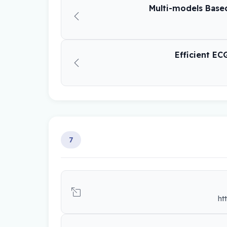
Multi-models Based
Efficient EC
7
ht