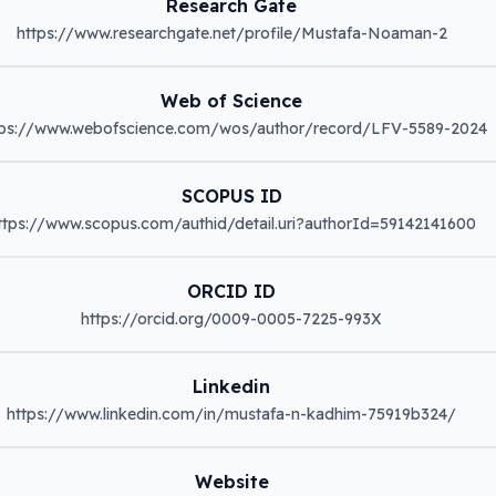
Research Gate
https://www.researchgate.net/profile/Mustafa-Noaman-2
Web of Science
tps://www.webofscience.com/wos/author/record/LFV-5589-2024
SCOPUS ID
ttps://www.scopus.com/authid/detail.uri?authorId=59142141600
ORCID ID
https://orcid.org/0009-0005-7225-993X
Linkedin
https://www.linkedin.com/in/mustafa-n-kadhim-75919b324/
Website