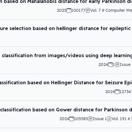
n based on Mahalanobis distance for early Parkinson dis
2025
100177
Vol. 7
Computer Met
re selection based on hellinger distance for epileptic
 classification from images/videos using deep learning
2024
1
Issue 
ssification based on Hellinger Distance for Seizure Ep
2024
 classification based on Gower distance for Parkinson 
2024
105583
Issue 1
Vol. 191