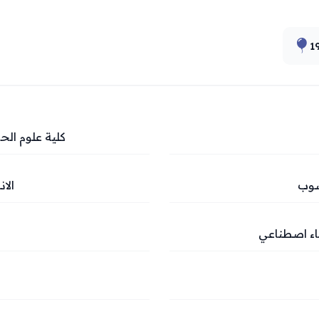
1
كلية علوم ال
سوب
الا
اء اصطناعي