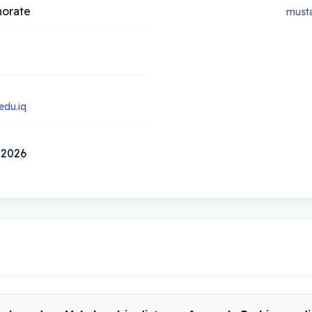
norate
must
du.iq
16/03/2026 