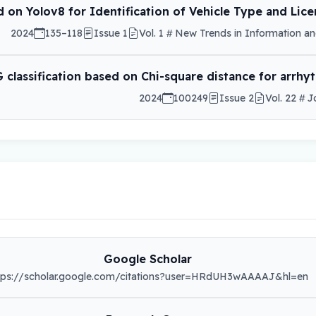
 on Yolov8 for Identification of Vehicle Type and Lice
2024
118–135
Issue 1
Vol. 1
New Trends in Information a
G classification based on Chi-square distance for arrh
2024
100249
Issue 2
Vol. 22
J
Google Scholar
tps://scholar.google.com/citations?user=HRdUH3wAAAAJ&hl=en