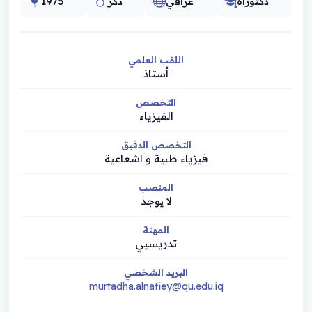
دكتوراه
عراقي
ذكر
1975
اللقب العلمي
أستاذ
التخصص
الفيزياء
التخصص الدقيق
فيزياء طبية و اشعاعية
المنصب
لا يوجد
المهنة
تدريسيي
البريد الشخصي
murtadha.alnafiey@qu.edu.iq