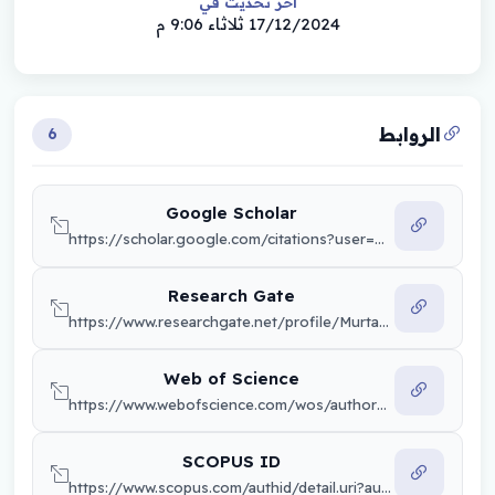
أخر تحديث في
17/12/2024 ثلاثاء 9:06 م
الروابط
6
Google Scholar
https://scholar.google.com/citations?user=P_-cfrIAAAAJ&hl=en
Research Gate
https://www.researchgate.net/profile/Murtadha-Aswood?ev=hdr_xprf
Web of Science
https://www.webofscience.com/wos/author/record/S-3485-2017
SCOPUS ID
https://www.scopus.com/authid/detail.uri?authorId=56188994800