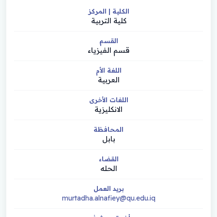
الكلية | المركز
كلية التربية
القسم
قسم الفيزياء
اللغة الأم
العربية
اللغات الأخرى
الانكليزية
المحافظة
بابل
القضاء
الحله
بريد العمل
murtadha.alnafiey@qu.edu.iq