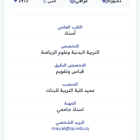
دكتوراه
عراقي
أنثى
1972
اللقب العلمي
أستاذ
التخصص
التربية البدنية وعلوم الرياضة
التخصص الدقيق
قياس وتقويم
المنصب
عميد كلية التربية للبنات
المهنة
استاذ جامعي
البريد الشخصي
may.ali@qu.edu.iq