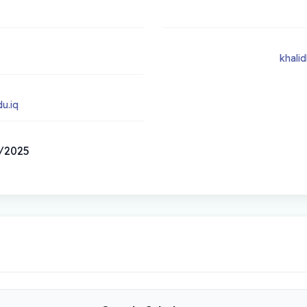
khali
u.iq
09/01/2025 