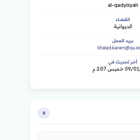
al-qadyisyah
القضاء
الديوانية
بريد العمل
khalad.karam@qu.ed
أخر تحديث في
خميس 2:07 م
8