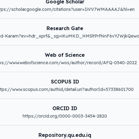
Google Scholar
tps://scholar.google.com/citations?user=IiVV7WMAAAAJ&hl=en
Research Gate
Web of Science
tps://www.webofscience.com/wos/author/record/AFQ-0540-2022
SCOPUS ID
ttps://www.scopus.com/authid/detail.uri?authorId=57338601700
ORCID ID
https://orcid.org/0000-0003-3454-2820
Repository.qu.edu.iq