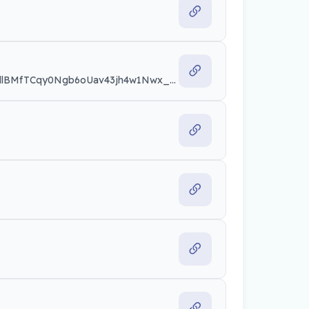
https://www.researchgate.net/profile/Khalid-Karam?ev=hdr_xprf&_sg=iKuMKD_HMSltPrfNnF6vYJWjkQewdlBMfTCqy0Ngb6oUav43jh4w1Nwx_Ka09LMbd_T4VL9bbiY6PbPHPzbNhN81&_tp=eyJjb250ZXh0Ijp7ImZpcnN0UGFnZSI6ImhvbWUiLCJwYWdlIjoiaG9tZSIsInBvc2l0aW9uIjoiZ2xvYmFsSGVhZGVyIn19