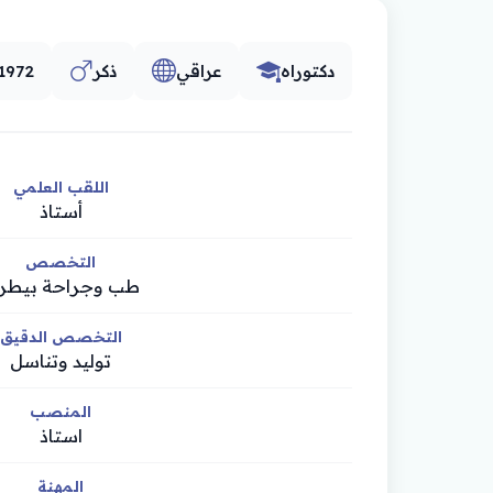
دكتوراه
عراقي
ذكر
1972
اللقب العلمي
أستاذ
التخصص
طب وجراحة بيطري
التخصص الدقيق
توليد وتناسل
المنصب
استاذ
المهنة