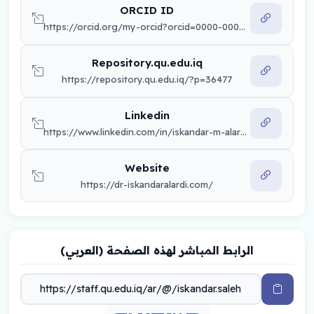
ORCID ID
https://orcid.org/my-orcid?orcid=0000-0002-8040-814X
Repository.qu.edu.iq
https://repository.qu.edu.iq/?p=36477
Linkedin
https://www.linkedin.com/in/iskandar-m-alardi-10a51685?utm_source=share&utm_campaign=share_via&utm_content=profile&utm_medium=android_app
Website
https://dr-iskandaralardi.com/
الرابط المباشر لهذه الصفحة (العربي)