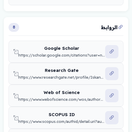
الروابط
8
Google Scholar
https://scholar.google.com/citations?user=nmDbyiYAAAAJ&hl=ar
Research Gate
https://www.researchgate.net/profile/Iskandar-Al-Ardi
Web of Science
https://www.webofscience.com/wos/author/record/A-6565-2018
SCOPUS ID
https://www.scopus.com/authid/detail.uri?authorId=57198443600