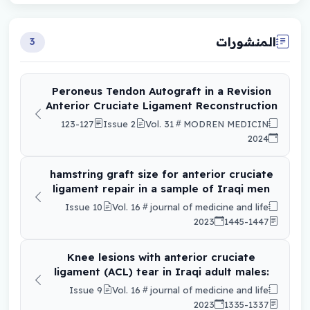
المنشورات
3
Peroneus Tendon Autograft in a Revision
Anterior Cruciate Ligament Reconstruction
123-127
Issue 2
Vol. 31
MODREN MEDICIN
2024
hamstring graft size for anterior cruciate
ligament repair in a sample of Iraqi men
Issue 10
Vol. 16
journal of medicine and life
2023
1445-1447
Knee lesions with anterior cruciate
ligament (ACL) tear in Iraqi adult males:
arthroscopic findings
Issue 9
Vol. 16
journal of medicine and life
2023
1335-1337