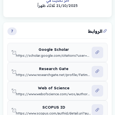
أخر تحديث في
21/10/2025 ثلاثاء ظهراً
الروابط
7
Google Scholar
https://scholar.google.com/citations?user=Vj0GN7kAAAAJ&hl=ar
Research Gate
https://www.researchgate.net/profile/Fatimah-Al-Ghoraby?ev=hdr_xprf
Web of Science
https://www.webofscience.com/wos/author/record/ONJ-2285-2025
SCOPUS ID
https://www.scopus.com/authid/detail.uri?authorId=fatimah.shanan