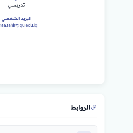
تدريسي
البريد الشخصي
raa.tahir@qu.edu.iq
الروابط