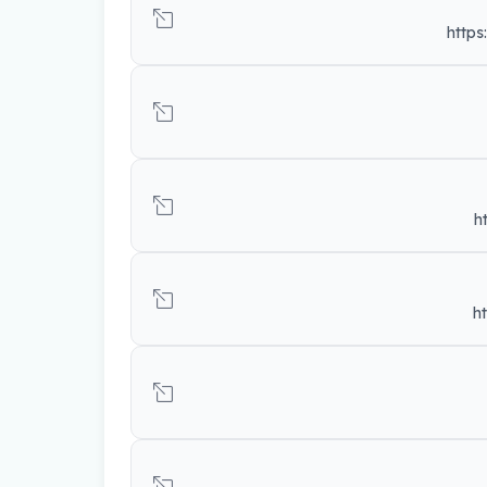
https
h
h