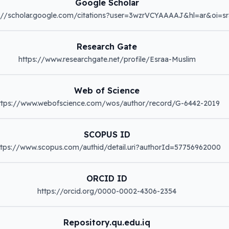
Google Scholar
://scholar.google.com/citations?user=3wzrVCYAAAAJ&hl=ar&oi=sr
Research Gate
https://www.researchgate.net/profile/Esraa-Muslim
Web of Science
ttps://www.webofscience.com/wos/author/record/G-6442-2019
SCOPUS ID
ttps://www.scopus.com/authid/detail.uri?authorId=57756962000
ORCID ID
https://orcid.org/0000-0002-4306-2354
Repository.qu.edu.iq