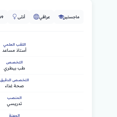
ماجستير
عراقي
أنثى
69
اللقب العلمي
أستاذ مساعد
التخصص
طب بيطري
التخصص الدقيق
صحة غذاء
المنصب
تدريسي
المهنة