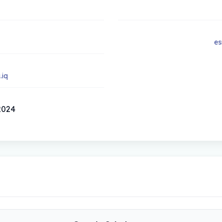
es
.iq
/11/2024