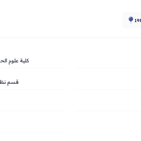
19
كلية علوم ال
قسم نظم