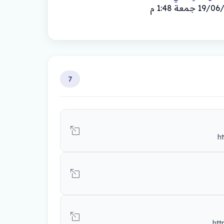
 جمعة 1:48 م
7
h
ht