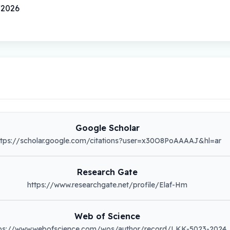
19/06/2026
Google Scholar
ttps://scholar.google.com/citations?user=x30O8PoAAAAJ&hl=ar
Research Gate
https://www.researchgate.net/profile/Elaf-Hm
Web of Science
tps://www.webofscience.com/wos/author/record/LKK-5023-2024