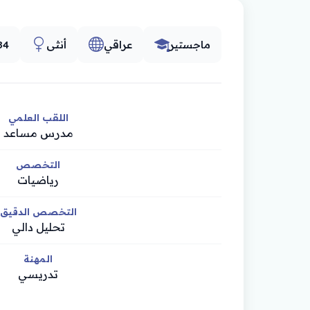
ماجستير
عراقي
أنثى
84
اللقب العلمي
مدرس مساعد
التخصص
رياضيات
التخصص الدقيق
تحليل دالي
المهنة
تدريسي