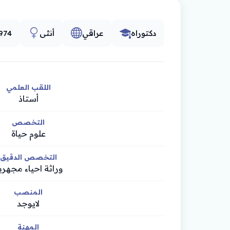
دكتوراه
عراقي
أنثى
974
اللقب العلمي
أستاذ
التخصص
علوم حياة
التخصص الدقيق
وراثة احياء مجهري
المنصب
لايوجد
المهنة