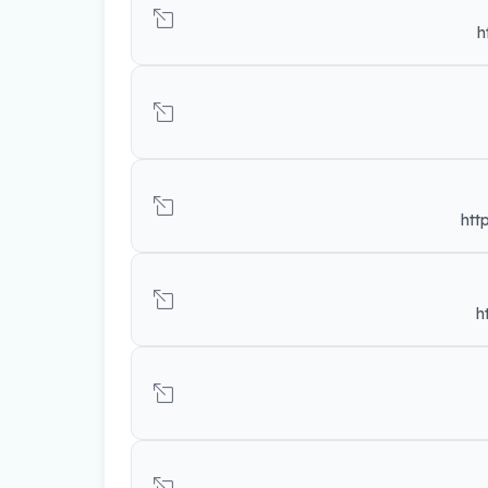
h
htt
h