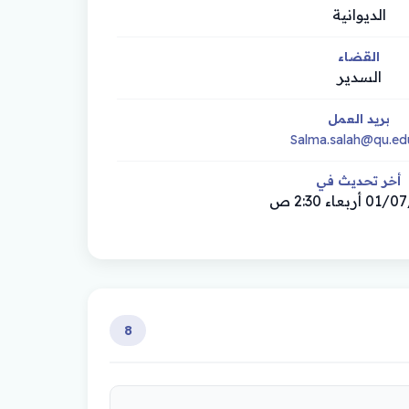
الديوانية
القضاء
السدير
بريد العمل
Salma.salah@qu.edu
أخر تحديث في
ربعاء 2:30 ص
8