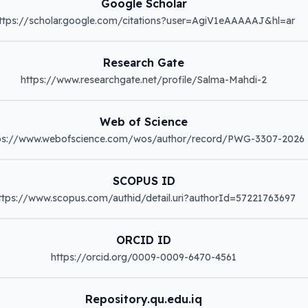
Google Scholar
ttps://scholar.google.com/citations?user=AgiV1eAAAAAJ&hl=ar
Research Gate
https://www.researchgate.net/profile/Salma-Mahdi-2
Web of Science
ps://www.webofscience.com/wos/author/record/PWG-3307-2026
SCOPUS ID
ttps://www.scopus.com/authid/detail.uri?authorId=57221763697
ORCID ID
https://orcid.org/0009-0009-6470-4561
Repository.qu.edu.iq