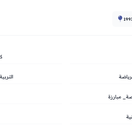
199
كل
لرياضة
التربية
صة_ مبارزة
ية