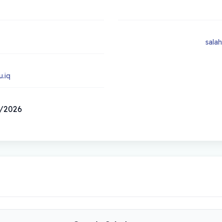
sala
.iq
01/07/2026 أ