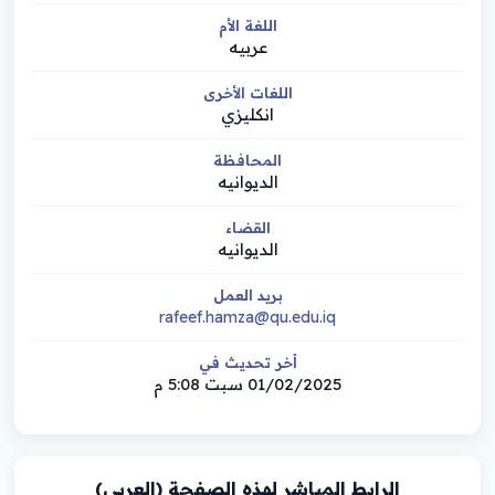
اللغة الأم
عربيه
اللغات الأخرى
انكليزي
المحافظة
الديوانيه
القضاء
الديوانيه
بريد العمل
rafeef.hamza@qu.edu.iq
أخر تحديث في
01/02/2025 سبت 5:08 م
الرابط المباشر لهذه الصفحة (العربي)