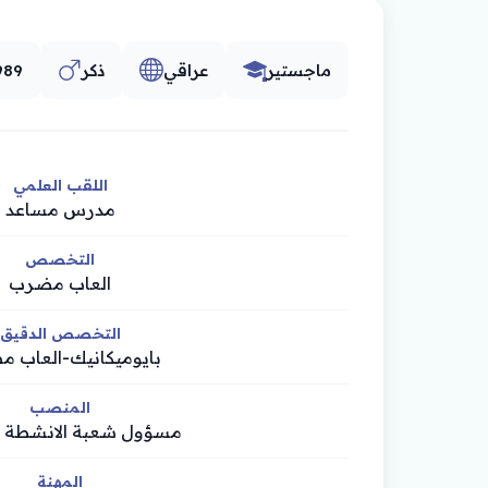
ماجستير
عراقي
ذكر
989
اللقب العلمي
مدرس مساعد
التخصص
العاب مضرب
التخصص الدقيق
بايوميكانيك-العاب 
المنصب
مسؤول شعبة الانشطة ال
المهنة