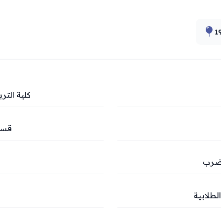
1
كلية التر
قسم 
مضرب
طلابية