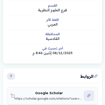
القسم
فرع العلوم النظرية
اللغة الأم
العربي
المحافظة
القادسية
أخر تحديث في
08/12/2025 إثنين 8:46 م
الروابط
7
Google Scholar
https://scholar.google.com/citations?user=QE5KUFEAAAAJ&hl=ar&authuser=2