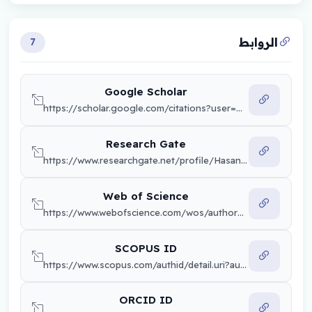
الروابط
7
Google Scholar
https://scholar.google.com/citations?user=wlW_qXAAAAAJ&hl=en
Research Gate
https://www.researchgate.net/profile/Hasanain-Alfouadi
Web of Science
https://www.webofscience.com/wos/author/record/x
SCOPUS ID
https://www.scopus.com/authid/detail.uri?authorId=x
ORCID ID